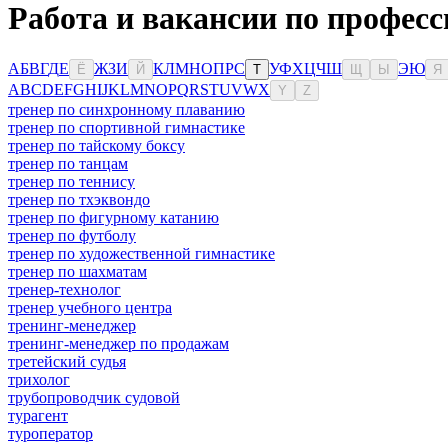
Работа и вакансии по професс
А
Б
В
Г
Д
Е
Ж
З
И
К
Л
М
Н
О
П
Р
С
У
Ф
Х
Ц
Ч
Ш
Э
Ю
Ё
Й
Т
Щ
Ы
Я
A
B
C
D
E
F
G
H
I
J
K
L
M
N
O
P
Q
R
S
T
U
V
W
X
Y
Z
тренер по синхронному плаванию
тренер по спортивной гимнастике
тренер по тайскому боксу
тренер по танцам
тренер по теннису
тренер по тхэквондо
тренер по фигурному катанию
тренер по футболу
тренер по художественной гимнастике
тренер по шахматам
тренер-технолог
тренер учебного центра
тренинг-менеджер
тренинг-менеджер по продажам
третейский судья
трихолог
трубопроводчик судовой
турагент
туроператор