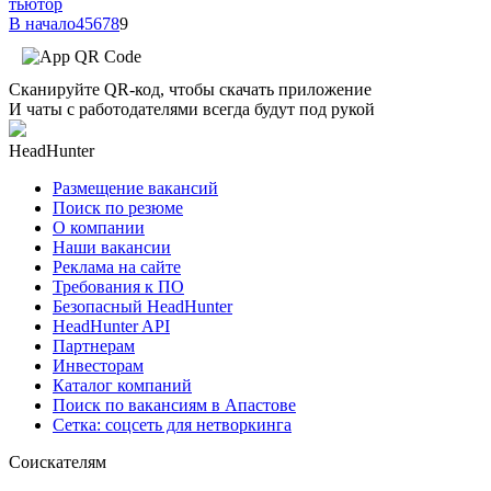
тьютор
В начало
4
5
6
7
8
9
Сканируйте QR-код, чтобы скачать приложение
И чаты с работодателями всегда будут под рукой
HeadHunter
Размещение вакансий
Поиск по резюме
О компании
Наши вакансии
Реклама на сайте
Требования к ПО
Безопасный HeadHunter
HeadHunter API
Партнерам
Инвесторам
Каталог компаний
Поиск по вакансиям в Апастове
Сетка: соцсеть для нетворкинга
Соискателям