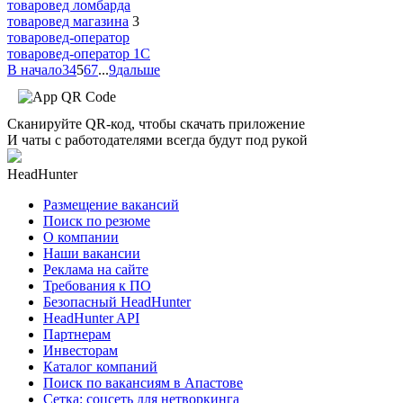
товаровед ломбарда
товаровед магазина
3
товаровед-оператор
товаровед-оператор 1С
В начало
3
4
5
6
7
...
9
дальше
Сканируйте QR-код, чтобы скачать приложение
И чаты с работодателями всегда будут под рукой
HeadHunter
Размещение вакансий
Поиск по резюме
О компании
Наши вакансии
Реклама на сайте
Требования к ПО
Безопасный HeadHunter
HeadHunter API
Партнерам
Инвесторам
Каталог компаний
Поиск по вакансиям в Апастове
Сетка: соцсеть для нетворкинга