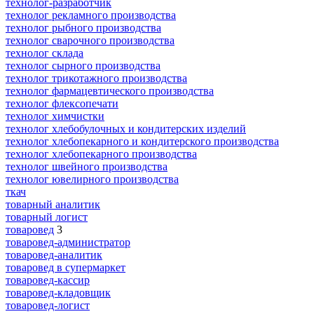
технолог-разработчик
технолог рекламного производства
технолог рыбного производства
технолог сварочного производства
технолог склада
технолог сырного производства
технолог трикотажного производства
технолог фармацевтического производства
технолог флексопечати
технолог химчистки
технолог хлебобулочных и кондитерских изделий
технолог хлебопекарного и кондитерского производства
технолог хлебопекарного производства
технолог швейного производства
технолог ювелирного производства
ткач
товарный аналитик
товарный логист
товаровед
3
товаровед-администратор
товаровед-аналитик
товаровед в супермаркет
товаровед-кассир
товаровед-кладовщик
товаровед-логист