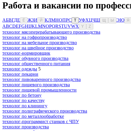
Работа и вакансии по професс
А
Б
В
Г
Д
Е
Ж
З
И
К
Л
М
Н
О
П
Р
С
У
Ф
Х
Ц
Ч
Ш
Э
Ю
Ё
Й
Т
Щ
Ы
Я
A
B
C
D
E
F
G
H
I
J
K
L
M
N
O
P
Q
R
S
T
U
V
W
X
Y
Z
технолог мясоперерабатывающего производства
технолог на гофропроизводство
технолог на мебельное производство
технолог на швейное производство
технолог-нормировщик
технолог обувного производства
технолог общественного питания
технолог одежды
5
технолог пекарни
технолог пивоваренного производства
технолог пищевого производства
технолог пищевой промышленности
технолог по бетону
технолог по качеству
технолог по клинингу
технолог полиграфического производства
технолог по металлообработке
технолог-программист станков с ЧПУ
технолог производства