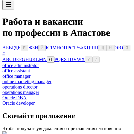
Работа и вакансии
по профессии в Апастове
А
Б
В
Г
Д
Е
Ж
З
И
К
Л
М
Н
О
П
Р
С
Т
У
Ф
Х
Ц
Ч
Ш
Э
Ю
Ё
Й
Щ
Ы
Я
#
A
B
C
D
E
F
G
H
I
J
K
L
M
N
P
Q
R
S
T
U
V
W
X
O
Y
Z
office administrator
office assistant
office manager
online marketing manager
operations director
operations manager
Oracle DBA
Oracle developer
Скачайте приложение
Чтобы получать уведомления о приглашениях мгновенно