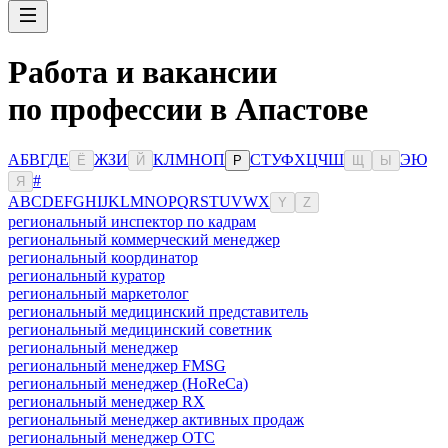
Работа и вакансии
по профессии в Апастове
А
Б
В
Г
Д
Е
Ж
З
И
К
Л
М
Н
О
П
С
Т
У
Ф
Х
Ц
Ч
Ш
Э
Ю
Ё
Й
Р
Щ
Ы
#
Я
A
B
C
D
E
F
G
H
I
J
K
L
M
N
O
P
Q
R
S
T
U
V
W
X
Y
Z
региональный инспектор по кадрам
региональный коммерческий менеджер
региональный координатор
региональный куратор
региональный маркетолог
региональный медицинский представитель
региональный медицинский советник
региональный менеджер
региональный менеджер FMSG
региональный менеджер (HoReCa)
региональный менеджер RX
региональный менеджер активных продаж
региональный менеджер ОТС