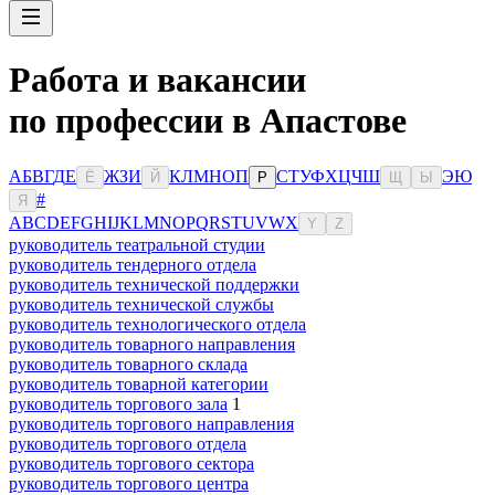
Работа и вакансии
по профессии в Апастове
А
Б
В
Г
Д
Е
Ж
З
И
К
Л
М
Н
О
П
С
Т
У
Ф
Х
Ц
Ч
Ш
Э
Ю
Ё
Й
Р
Щ
Ы
#
Я
A
B
C
D
E
F
G
H
I
J
K
L
M
N
O
P
Q
R
S
T
U
V
W
X
Y
Z
руководитель театральной студии
руководитель тендерного отдела
руководитель технической поддержки
руководитель технической службы
руководитель технологического отдела
руководитель товарного направления
руководитель товарного склада
руководитель товарной категории
руководитель торгового зала
1
руководитель торгового направления
руководитель торгового отдела
руководитель торгового сектора
руководитель торгового центра