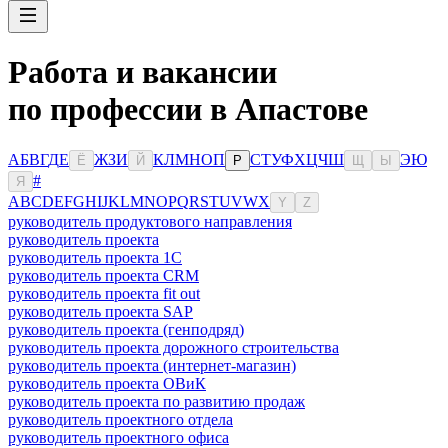
Работа и вакансии
по профессии в Апастове
А
Б
В
Г
Д
Е
Ж
З
И
К
Л
М
Н
О
П
С
Т
У
Ф
Х
Ц
Ч
Ш
Э
Ю
Ё
Й
Р
Щ
Ы
#
Я
A
B
C
D
E
F
G
H
I
J
K
L
M
N
O
P
Q
R
S
T
U
V
W
X
Y
Z
руководитель продуктового направления
руководитель проекта
руководитель проекта 1C
руководитель проекта CRM
руководитель проекта fit out
руководитель проекта SAP
руководитель проекта (генподряд)
руководитель проекта дорожного строительства
руководитель проекта (интернет-магазин)
руководитель проекта ОВиК
руководитель проекта по развитию продаж
руководитель проектного отдела
руководитель проектного офиса