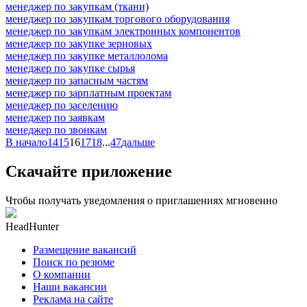
менеджер по закупкам (ткани)
менеджер по закупкам торгового оборудования
менеджер по закупкам электронных компонентов
менеджер по закупке зерновых
менеджер по закупке металлолома
менеджер по закупке сырья
менеджер по запасным частям
менеджер по зарплатным проектам
менеджер по заселению
менеджер по заявкам
менеджер по звонкам
В начало
14
15
16
17
18
...
47
дальше
Скачайте приложение
Чтобы получать уведомления о приглашениях мгновенно
HeadHunter
Размещение вакансий
Поиск по резюме
О компании
Наши вакансии
Реклама на сайте