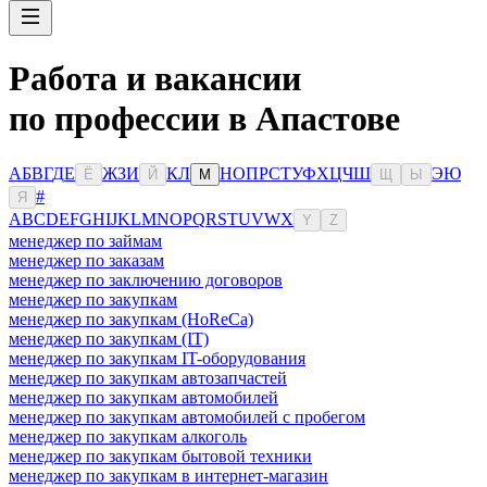
Работа и вакансии
по профессии в Апастове
А
Б
В
Г
Д
Е
Ж
З
И
К
Л
Н
О
П
Р
С
Т
У
Ф
Х
Ц
Ч
Ш
Э
Ю
Ё
Й
М
Щ
Ы
#
Я
A
B
C
D
E
F
G
H
I
J
K
L
M
N
O
P
Q
R
S
T
U
V
W
X
Y
Z
менеджер по займам
менеджер по заказам
менеджер по заключению договоров
менеджер по закупкам
менеджер по закупкам (HoReCa)
менеджер по закупкам (IT)
менеджер по закупкам IT-оборудования
менеджер по закупкам автозапчастей
менеджер по закупкам автомобилей
менеджер по закупкам автомобилей с пробегом
менеджер по закупкам алкоголь
менеджер по закупкам бытовой техники
менеджер по закупкам в интернет-магазин