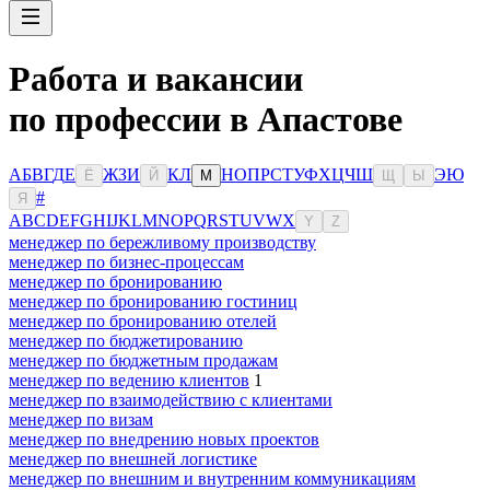
Работа и вакансии
по профессии в Апастове
А
Б
В
Г
Д
Е
Ж
З
И
К
Л
Н
О
П
Р
С
Т
У
Ф
Х
Ц
Ч
Ш
Э
Ю
Ё
Й
М
Щ
Ы
#
Я
A
B
C
D
E
F
G
H
I
J
K
L
M
N
O
P
Q
R
S
T
U
V
W
X
Y
Z
менеджер по бережливому производству
менеджер по бизнес-процессам
менеджер по бронированию
менеджер по бронированию гостиниц
менеджер по бронированию отелей
менеджер по бюджетированию
менеджер по бюджетным продажам
менеджер по ведению клиентов
1
менеджер по взаимодействию с клиентами
менеджер по визам
менеджер по внедрению новых проектов
менеджер по внешней логистике
менеджер по внешним и внутренним коммуникациям