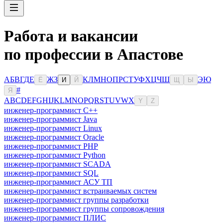
Работа и вакансии
по профессии в Апастове
А
Б
В
Г
Д
Е
Ж
З
К
Л
М
Н
О
П
Р
С
Т
У
Ф
Х
Ц
Ч
Ш
Э
Ю
Ё
И
Й
Щ
Ы
#
Я
A
B
C
D
E
F
G
H
I
J
K
L
M
N
O
P
Q
R
S
T
U
V
W
X
Y
Z
инженер-программист C++
инженер-программист Java
инженер-программист Linux
инженер-программист Oracle
инженер-программист PHP
инженер-программист Python
инженер-программист SCADA
инженер-программист SQL
инженер-программист АСУ ТП
инженер-программист встраиваемых систем
инженер-программист группы разработки
инженер-программист группы сопровождения
инженер-программист ПЛИС