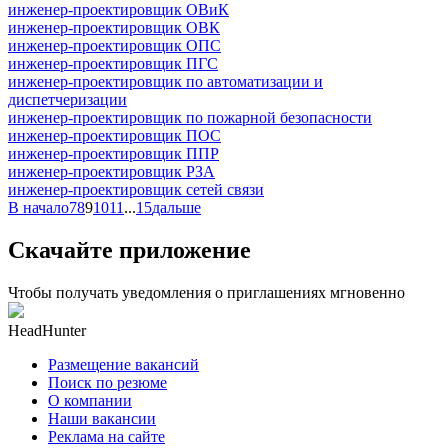
инженер-проектировщик ОВиК
инженер-проектировщик ОВК
инженер-проектировщик ОПС
инженер-проектировщик ПГС
инженер-проектировщик по автоматизации и
диспетчеризации
инженер-проектировщик по пожарной безопасности
инженер-проектировщик ПОС
инженер-проектировщик ППР
инженер-проектировщик РЗА
инженер-проектировщик сетей связи
В начало
7
8
9
10
11
...
15
дальше
Скачайте приложение
Чтобы получать уведомления о приглашениях мгновенно
HeadHunter
Размещение вакансий
Поиск по резюме
О компании
Наши вакансии
Реклама на сайте