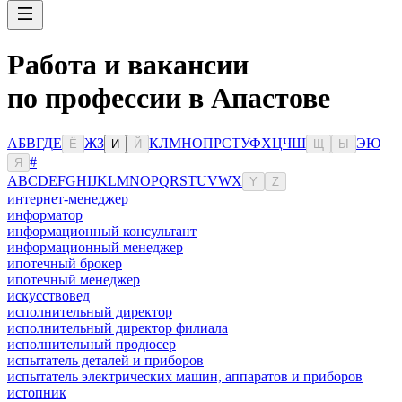
Работа и вакансии
по профессии в Апастове
А
Б
В
Г
Д
Е
Ж
З
К
Л
М
Н
О
П
Р
С
Т
У
Ф
Х
Ц
Ч
Ш
Э
Ю
Ё
И
Й
Щ
Ы
#
Я
A
B
C
D
E
F
G
H
I
J
K
L
M
N
O
P
Q
R
S
T
U
V
W
X
Y
Z
интернет-менеджер
информатор
информационный консультант
информационный менеджер
ипотечный брокер
ипотечный менеджер
искусствовед
исполнительный директор
исполнительный директор филиала
исполнительный продюсер
испытатель деталей и приборов
испытатель электрических машин, аппаратов и приборов
истопник