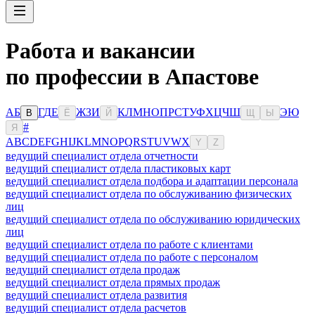
Работа и вакансии
по профессии в Апастове
А
Б
Г
Д
Е
Ж
З
И
К
Л
М
Н
О
П
Р
С
Т
У
Ф
Х
Ц
Ч
Ш
Э
Ю
В
Ё
Й
Щ
Ы
#
Я
A
B
C
D
E
F
G
H
I
J
K
L
M
N
O
P
Q
R
S
T
U
V
W
X
Y
Z
ведущий специалист отдела отчетности
ведущий специалист отдела пластиковых карт
ведущий специалист отдела подбора и адаптации персонала
ведущий специалист отдела по обслуживанию физических
лиц
ведущий специалист отдела по обслуживанию юридических
лиц
ведущий специалист отдела по работе с клиентами
ведущий специалист отдела по работе с персоналом
ведущий специалист отдела продаж
ведущий специалист отдела прямых продаж
ведущий специалист отдела развития
ведущий специалист отдела расчетов