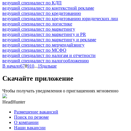
ведущий специалист по КДП
ведущий специалист по контекстной рекламе
ведущий специалист по кредитованию
ведущий специалист по кредитованию юридических лиц
ведущий специалист по логистике
ведущий специалист по маркетингу
ведущий специалист по маркетингу и PR
ведущий специалист по маркетингу и рекламе
ведущий специалист по мерчендайзингу
ведущий специалист по МСФО
ведущий специалист по налогам и отчетности
ведущий специалист по налогообложению
В начало
6
7
8
9
10
...
19
дальше
Скачайте приложение
Чтобы получать уведомления о приглашениях мгновенно
HeadHunter
Размещение вакансий
Поиск по резюме
О компании
Наши вакансии