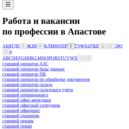
Работа и вакансии
по профессии в Апастове
А
Б
В
Г
Д
Е
Ж
З
И
К
Л
М
Н
О
П
Р
Т
У
Ф
Х
Ц
Ч
Ш
Э
Ю
Ё
Й
С
Щ
Ы
#
Я
A
B
C
D
E
F
G
H
I
J
K
L
M
N
O
P
Q
R
S
T
U
V
W
X
Y
Z
старший оператор АЗС
старший оператор базы данных
старший оператор ПК
старший оператор по обработке документов
старший оператор склада
старший оператор складского учета
старший операционист
старший офис-менеджер
старший офисный сотрудник
старший официант
старший охранник
старший пекарь
старший повар