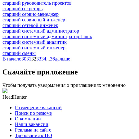
старший руководитель проектов
старший секретарь
старший сервис-менеджер
старший сервисный инженер
старший сетевой инженер
старший системный администратор
старший системный администратор Linux
старший системный аналитик
старший системный инженер
старший смены
В начало
30
31
32
33
34
...
36
дальше
Скачайте приложение
Чтобы получать уведомления о приглашениях мгновенно
HeadHunter
Размещение вакансий
Поиск по резюме
О компании
Наши вакансии
Реклама на сайте
Требования к ПО