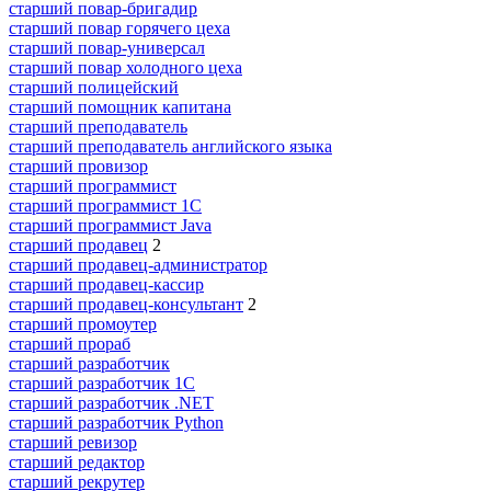
старший повар-бригадир
старший повар горячего цеха
старший повар-универсал
старший повар холодного цеха
старший полицейский
старший помощник капитана
старший преподаватель
старший преподаватель английского языка
старший провизор
старший программист
старший программист 1С
старший программист Java
старший продавец
2
старший продавец-администратор
старший продавец-кассир
старший продавец-консультант
2
старший промоутер
старший прораб
старший разработчик
старший разработчик 1С
старший разработчик .NET
старший разработчик Python
старший ревизор
старший редактор
старший рекрутер