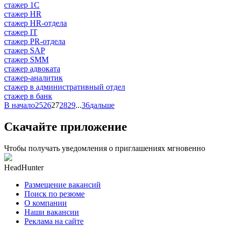
стажер 1С
стажер HR
стажер HR-отдела
стажер IT
стажер PR-отдела
стажер SAP
стажер SMM
стажер адвоката
стажер-аналитик
стажер в административный отдел
стажер в банк
В начало
25
26
27
28
29
...
36
дальше
Скачайте приложение
Чтобы получать уведомления о приглашениях мгновенно
HeadHunter
Размещение вакансий
Поиск по резюме
О компании
Наши вакансии
Реклама на сайте