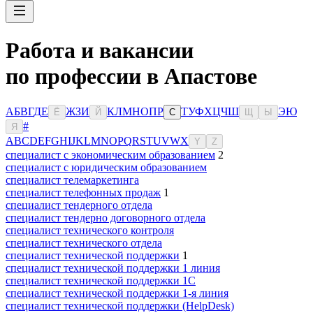
Работа и вакансии
по профессии в Апастове
А
Б
В
Г
Д
Е
Ж
З
И
К
Л
М
Н
О
П
Р
Т
У
Ф
Х
Ц
Ч
Ш
Э
Ю
Ё
Й
С
Щ
Ы
#
Я
A
B
C
D
E
F
G
H
I
J
K
L
M
N
O
P
Q
R
S
T
U
V
W
X
Y
Z
специалист с экономическим образованием
2
специалист с юридическим образованием
специалист телемаркетинга
специалист телефонных продаж
1
специалист тендерного отдела
специалист тендерно договорного отдела
специалист технического контроля
специалист технического отдела
специалист технической поддержки
1
специалист технической поддержки 1 линия
специалист технической поддержки 1С
специалист технической поддержки 1-я линия
специалист технической поддержки (HelpDesk)