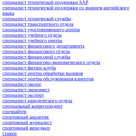
специалист технической поддержки SAP
специалист технической поддержки со знанием английского
языка
специалист технической службы
специалист транспортного отдела
специалист удостоверяющего центра
специалист учебного отдела
специалист учебного центра
специалист финансового департамента
специалист финансового отдела
специалист финансовой службы
специалист финансово-экономического отдела
специалист фитнес-клуба
специалист центра обработки вызовов
специалист центра обслуживания клиентов
специалист-эколог
специалист-экономист
специалист-эксперт
специалист юридического отдела
специальный корреспондент
спичрайтер
спортивный аналитик
спортивный журналист
спортивный менеджер
стажер