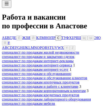
Работа и вакансии
по профессии в Апастове
А
Б
В
Г
Д
Е
Ж
З
И
К
Л
М
Н
О
П
Р
Т
У
Ф
Х
Ц
Ч
Ш
Э
Ю
Ё
Й
С
Щ
Ы
#
Я
A
B
C
D
E
F
G
H
I
J
K
L
M
N
O
P
Q
R
S
T
U
V
W
X
Y
Z
специалист по продажам жилой недвижимости
специалист по продажам и закрытию сделок
специалист по продажам интернет-рекламы
специалист по продажам интернет-сервиса
1
специалист по продажам интернет-услуг
1
специалист по продажам и обслуживанию
специалист по продажам и обслуживанию клиентов
специалист по продажам ипотечных продуктов
специалист по продажам и работе с клиентами
3
специалист по продажам корпоративным клиентам
3
специалист по продажам кредитных продуктов
специалист по продажам лабораторного оборудования
специалист по продажам мебели