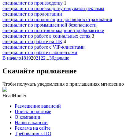
специалист по производству
1
специалист по производству наружной рекламы
специалист по пролонгации
специалист по пролонгации договоров страхования
специалист по промышленной безопасности
специалист по противопожарной профилактике
специалист по работе в социальных сетях
3
специалист по работе на ПК
4
специалист по работе с VIP-клиентами
специалист по работе с абонентами
В начало
18
19
20
21
22
...
36
дальше
Скачайте приложение
Чтобы получать уведомления о приглашениях мгновенно
HeadHunter
Размещение вакансий
Поиск по резюме
О компании
Наши вакансии
Реклама на сайте
Требования к ПО