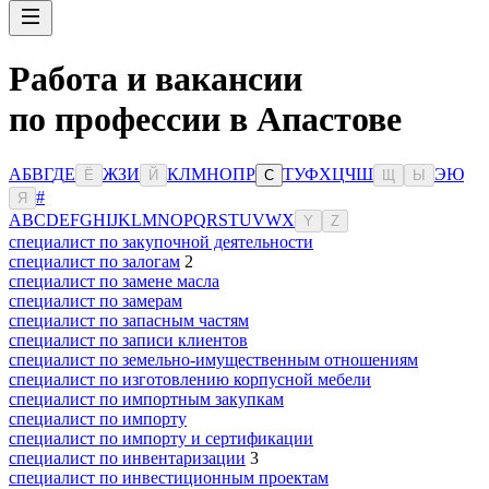
Работа и вакансии
по профессии в Апастове
А
Б
В
Г
Д
Е
Ж
З
И
К
Л
М
Н
О
П
Р
Т
У
Ф
Х
Ц
Ч
Ш
Э
Ю
Ё
Й
С
Щ
Ы
#
Я
A
B
C
D
E
F
G
H
I
J
K
L
M
N
O
P
Q
R
S
T
U
V
W
X
Y
Z
специалист по закупочной деятельности
специалист по залогам
2
специалист по замене масла
специалист по замерам
специалист по запасным частям
специалист по записи клиентов
специалист по земельно-имущественным отношениям
специалист по изготовлению корпусной мебели
специалист по импортным закупкам
специалист по импорту
специалист по импорту и сертификации
специалист по инвентаризации
3
специалист по инвестиционным проектам