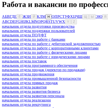
Работа и вакансии по професс
А
Б
В
Г
Д
Е
Ж
З
И
К
Л
М
О
П
Р
С
Т
У
Ф
Х
Ц
Ч
Ш
Э
Ю
Ё
Й
Н
Щ
Ы
Я
A
B
C
D
E
F
G
H
I
J
K
L
M
N
O
P
Q
R
S
T
U
V
W
X
Y
Z
начальник отдела подготовки производства
начальник отдела поддержки пользователей
начальник отдела ПОД/ФТ
начальник отдела по работе с банками
начальник отдела по работе с дебиторской задолженностью
начальник отдела по работе с корпоративными клиентами
начальник отдела по работе с физическими лицами
начальник отдела по работе с юридическими лицами
начальник отдела поставок
начальник отдела программного обеспечения
начальник отдела продаж (директор по продажам)
начальник отдела продвижения
начальник отдела промышленной безопасности
начальник отдела прямых продаж
начальник отдела развития
начальник отдела развития бизнеса
начальник отдела развития персонала
начальник отдела реализации
начальник отдела рекрутинга