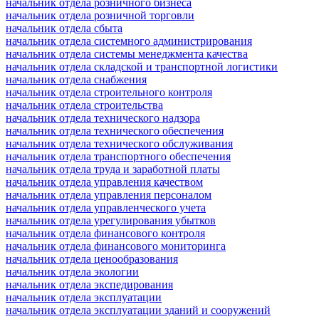
начальник отдела розничного бизнеса
начальник отдела розничной торговли
начальник отдела сбыта
начальник отдела системного администрирования
начальник отдела системы менеджмента качества
начальник отдела складской и транспортной логистики
начальник отдела снабжения
начальник отдела строительного контроля
начальник отдела строительства
начальник отдела технического надзора
начальник отдела технического обеспечения
начальник отдела технического обслуживания
начальник отдела транспортного обеспечения
начальник отдела труда и заработной платы
начальник отдела управления качеством
начальник отдела управления персоналом
начальник отдела управленческого учета
начальник отдела урегулирования убытков
начальник отдела финансового контроля
начальник отдела финансового мониторинга
начальник отдела ценообразования
начальник отдела экологии
начальник отдела экспедирования
начальник отдела эксплуатации
начальник отдела эксплуатации зданий и сооружений