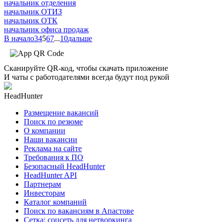
начальник отделения
начальник ОТИЗ
начальник ОТК
начальник офиса продаж
В начало
3
4
5
6
7
...
10
дальше
Сканируйте QR-код, чтобы скачать приложение
И чаты с работодателями всегда будут под рукой
HeadHunter
Размещение вакансий
Поиск по резюме
О компании
Наши вакансии
Реклама на сайте
Требования к ПО
Безопасный HeadHunter
HeadHunter API
Партнерам
Инвесторам
Каталог компаний
Поиск по вакансиям в Апастове
Сетка: соцсеть для нетворкинга