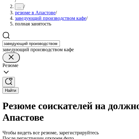
/
/
...
резюме в Апастове
/
заведующий производством кафе
/
полная занятость
заведующий производством кафе
Резюме
Найти
Резюме соискателей на должн
Апастове
Чтобы видеть все резюме, зарегистрируйтесь
После регистрации откроем фото