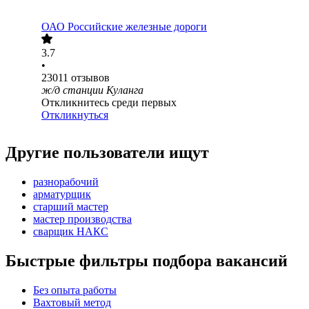
ОАО
Российские железные дороги
3.7
•
23011
отзывов
ж/д станции Куланга
Откликнитесь среди первых
Откликнуться
Другие пользователи ищут
разнорабочий
арматурщик
старший мастер
мастер производства
сварщик НАКС
Быстрые фильтры подбора вакансий
Без опыта работы
Вахтовый метод