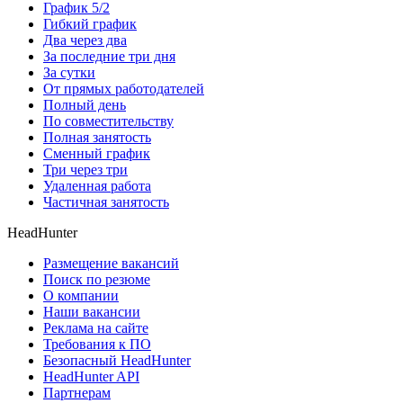
График 5/2
Гибкий график
Два через два
За последние три дня
За сутки
От прямых работодателей
Полный день
По совместительству
Полная занятость
Сменный график
Три через три
Удаленная работа
Частичная занятость
HeadHunter
Размещение вакансий
Поиск по резюме
О компании
Наши вакансии
Реклама на сайте
Требования к ПО
Безопасный HeadHunter
HeadHunter API
Партнерам