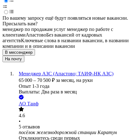
По вашему запросу ещё будут появляться новые вакансии.
Присылать вам?
менеджер по продажам услуг менеджер по работе с
клиентами
Апастово
Без вакансий от кадровых
агентств
Ключевые слова в названии вакансии, в названии
компании и в описании вакансии
В мессенджер
На почту
Менеджер АЗС (Апастово; ТАИФ-НК АЗС)
65 000
–
70 500
₽
за месяц,
на руки
Опыт 1-3 года
Выплаты: Два раза в месяц
АО
Таиф
4.6
•
5
отзывов
посёлок железнодорожной станции Каратун
Откликнитесь среди первых