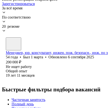
Зарегистрироваться
За всё время
По соответствию
20 резюме
Менеджер, юр. консультант, инжен. пож. безопасн., инж. по 
54
года
•
Был
1 марта
•
Обновлено
6 сентября 2025
200 000
₽
Не ищет работу
Общий опыт
19
лет
11
месяцев
Быстрые фильтры подбора вакансий
Частичная занятость
Полный день