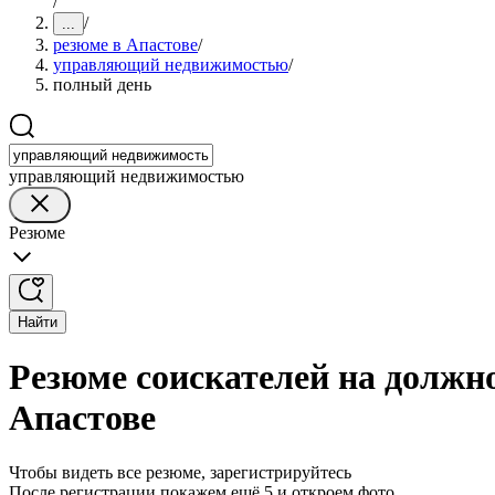
/
/
...
резюме в Апастове
/
управляющий недвижимостью
/
полный день
управляющий недвижимостью
Резюме
Найти
Резюме соискателей на должн
Апастове
Чтобы видеть все резюме, зарегистрируйтесь
После регистрации покажем ещё 5 и откроем фото