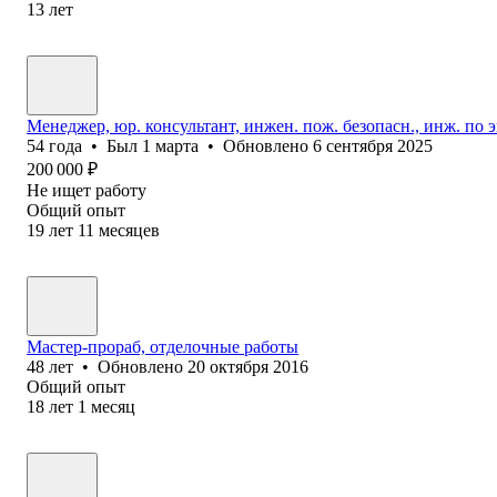
13
лет
Менеджер, юр. консультант, инжен. пож. безопасн., инж. по 
54
года
•
Был
1 марта
•
Обновлено
6 сентября 2025
200 000
₽
Не ищет работу
Общий опыт
19
лет
11
месяцев
Мастер-прораб, отделочные работы
48
лет
•
Обновлено
20 октября 2016
Общий опыт
18
лет
1
месяц