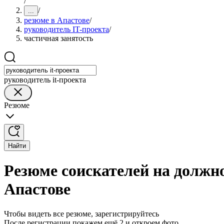
/
/
...
резюме в Апастове
/
руководитель IT-проекта
/
частичная занятость
руководитель it-проекта
Резюме
Найти
Резюме соискателей на должно
Апастове
Чтобы видеть все резюме, зарегистрируйтесь
После регистрации покажем ещё 2 и откроем фото