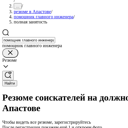
/
/
...
резюме в Апастове
/
помощник главного инженера
/
полная занятость
помощник главного инженера
Резюме
Найти
Резюме соискателей на должн
Апастове
Чтобы видеть все резюме, зарегистрируйтесь
После регистрации покажем ещё 1 и откроем фото