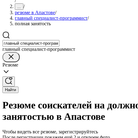
/
/
...
резюме в Апастове
/
главный специалист-программист
/
полная занятость
главный специалист-программист
Резюме
Найти
Резюме соискателей на должн
занятостью в Апастове
Чтобы видеть все резюме, зарегистрируйтесь
После регистрации покажем ещё 2 и откроем фото