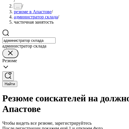
/
/
...
резюме в Апастове
/
администратор склада
/
частичная занятость
администратор склада
Резюме
Найти
Резюме соискателей на должн
Апастове
Чтобы видеть все резюме, зарегистрируйтесь
После регистрации покажем ещё 1 и откроем фото