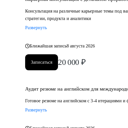
Кому могу помочь:
Консультация на различные карьерные темы под ва
Мои консультации подойдут тем, кто:
стратегии, продукта и аналитики
• Хочет найти работу в IT, FMCG, e-commerce на позиц
Развернуть
Product Management, Project Management
• Планирует переехать в Европу или США или уже и
• Думает об иммиграции в США по визе талантов О1
Ближайшая запись
8 августа 2026
• Хочет поступить в топовые бизнес школы в Европе
20 000
₽
Записаться
Аудит резюме на английском для международн
Готовое резюме на английском с 3-4 итерациями и
Развернуть