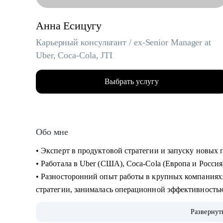
Анна Есицугу
Карьерный консультант / ex-Senior Manager at
Uber, Coca-Cola, JTI
Выбрать услугу
Обо мне
• Эксперт в продуктовой стратегии и запуску новы
• Работала в Uber (США), Coca-Cola (Европа и Россия
• Разносторонний опыт работы в крупных компаниях: запускала новые продукты, составляла
стратегии, занималась операционной эффективность
• Лидировала запуск quick commerce продукта в США «Uber Eats Market», а также создала сеть
Развернут
дарксторов для линии косметики Дженнифер Энистон