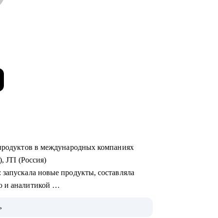
х продуктов в международных компаниях
), JTI (Россия)
ю и аналитикой
ь
 на Uber Eats