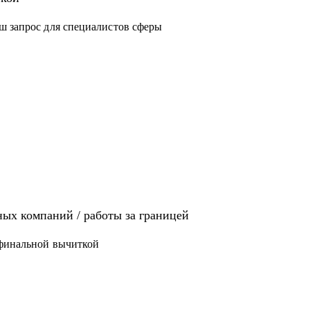
ш запрос для специалистов сферы
иях: Analytics, Strategy & Ops, Go-To-Market,
щет там работу
 / ЕВ1-А
ых компаний / работы за границей
 финальной вычиткой