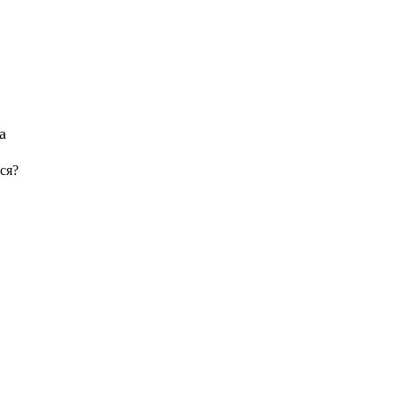
а
ся?