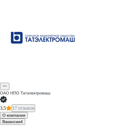
ОАО
НПО Татэлектромаш
3,5
17 отзывов
О компании
Вакансии
4