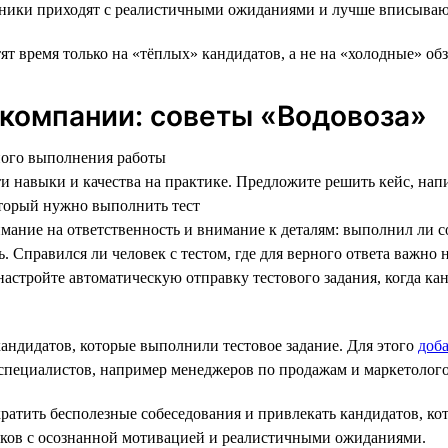
ники приходят с реалистичными ожиданиями и лучше вписывают
ят время только на «тёплых» кандидатов, а не на «холодные» об
 компании: советы «Водовоза»
ного выполнения работы
эти навыки и качества на практике. Предложите решить кейс, нап
оторый нужно выполнить тест
нимание на ответственность и внимание к деталям: выполнил ли 
сь. Справился ли человек с тестом, где для верного ответа важн
настройте автоматическую отправку тестового задания, когда ка
кандидатов, которые выполнили тестовое задание. Для этого
доба
х специалистов, например менеджеров по продажам и маркетолого
кратить бесполезные собеседования и привлекать кандидатов, к
иков с осознанной мотивацией и реалистичными ожиданиями.