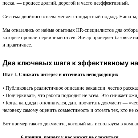
песка, — процесс долгий, дорогой и часто неэффективный.
Система двойного отсева меняет стандартный подход. Наша зад
Мы отказались от найма опытных HR-специалистов для отбора л
которые прошли первичный отсев. Эйчар проверяет базовые н
и практичнее.
Два ключевых шага к эффективному на
Шаг 1. Снижать интерес и отсеивать неподходящих
• Публиковать реалистичное описание вакансии, честно расска
• Подчёркивать, что работа подходит не всем. Это снижает ожи
• Когда кандидат откликнулся, дать прочитать документ — «чес
человеку самому оценить совместимость и отсеять тех, кто не 
Вот пример такого документа, который мы используем в компа
6 причин, почему у нас может не сложиться