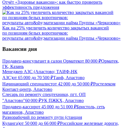
Отчёт «Здоровье вакансии»: как быстро проверить
эффективность предложения
Как на 25% увеличить количество закрытых вакансий
по позициям белых воротничков:
результаты авто&shy;матизации найма Группы «Черкизово»
Вакансии дня
Продавец-консультант в салон Орматек
от
80 000
₽
Орматек,
ГК, Казань
Менеджер АЗС (Апастово; ТАИФ-НК
АЗС)
от
65 000
до
70 500
₽
Таиф, Апастово
Начинающий специалист
от
42 000
до
50 000
₽
Ростелеком
Контакт-центр, Апастово
Слесарь по ремонту спецтехники, пгт. ОП
"Апастово"
60 000
₽
УК ПЖКХ, Апастово
Продавец-кассир
от
45 000
до
51 000
₽
Бристоль, сеть
магазинов, Апастово
Разнорабочий по ремонту пути (станция
Куланга)
от
50 000
до
66 000
₽
Российские железные дороги,