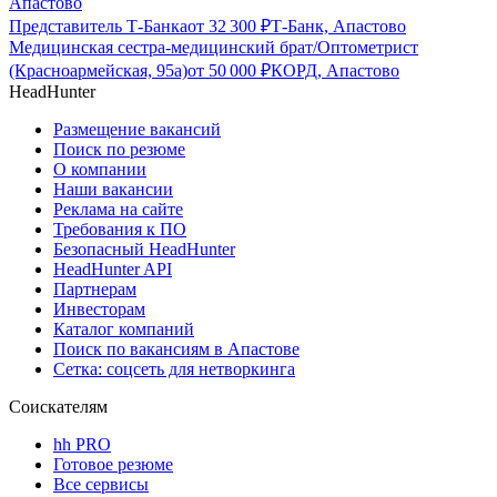
Апастово
Представитель Т-Банка
от
32 300
₽
Т-Банк, Апастово
Медицинская сестра-медицинский брат/Оптометрист
(Красноармейская, 95а)
от
50 000
₽
КОРД, Апастово
HeadHunter
Размещение вакансий
Поиск по резюме
О компании
Наши вакансии
Реклама на сайте
Требования к ПО
Безопасный HeadHunter
HeadHunter API
Партнерам
Инвесторам
Каталог компаний
Поиск по вакансиям в Апастове
Сетка: соцсеть для нетворкинга
Соискателям
hh PRO
Готовое резюме
Все сервисы