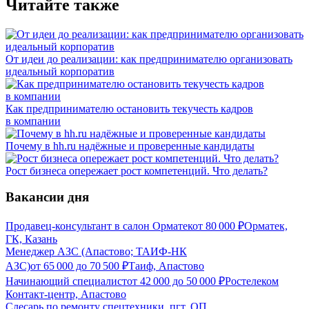
Читайте также
От идеи до реализации: как предпринимателю организовать
идеальный корпоратив
Как предпринимателю остановить текучесть кадров
в компании
Почему в hh.ru надёжные и проверенные кандидаты
Рост бизнеса опережает рост компетенций. Что делать?
Вакансии дня
Продавец-консультант в салон Орматек
от
80 000
₽
Орматек,
ГК, Казань
Менеджер АЗС (Апастово; ТАИФ-НК
АЗС)
от
65 000
до
70 500
₽
Таиф, Апастово
Начинающий специалист
от
42 000
до
50 000
₽
Ростелеком
Контакт-центр, Апастово
Слесарь по ремонту спецтехники, пгт. ОП