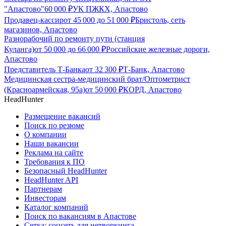
"Апастово"
60 000
₽
УК ПЖКХ, Апастово
Продавец-кассир
от
45 000
до
51 000
₽
Бристоль, сеть
магазинов, Апастово
Разнорабочий по ремонту пути (станция
Куланга)
от
50 000
до
66 000
₽
Российские железные дороги,
Апастово
Представитель Т-Банка
от
32 300
₽
Т-Банк, Апастово
Медицинская сестра-медицинский брат/Оптометрист
(Красноармейская, 95а)
от
50 000
₽
КОРД, Апастово
HeadHunter
Размещение вакансий
Поиск по резюме
О компании
Наши вакансии
Реклама на сайте
Требования к ПО
Безопасный HeadHunter
HeadHunter API
Партнерам
Инвесторам
Каталог компаний
Поиск по вакансиям в Апастове
Сетка: соцсеть для нетворкинга