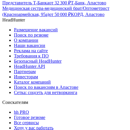
Представитель Т-Банка
от
32 300
₽
Т-Банк, Апастово
Медицинская сестра-медицинский брат/Оптометрист
(Красноармейская, 95а)
от
50 000
₽
КОРД, Апастово
HeadHunter
Размещение вакансий
Поиск по резюме
О компании
Наши вакансии
Реклама на сайте
Требования к ПО
Безопасный HeadHunter
HeadHunter API
Партнерам
Инвесторам
Каталог компаний
Поиск по вакансиям в Апастове
Сетка: соцсеть для нетворкинга
Соискателям
hh PRO
Готовое резюме
Все сервисы
Хочу у вас работать