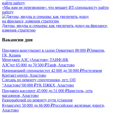
«Мы вам не перезвоним»: что мешает ИТ-специалисту найти
работу
Джуны, мидлы и сеньоры: как увеличить доход на фрилансе,
изменив стратегию
Вакансии дня
Продавец-консультант в салон Орматек
от
80 000
₽
Орматек,
ГК, Казань
Менеджер АЗС (Апастово; ТАИФ-НК
АЗС)
от
65 000
до
70 500
₽
Таиф, Апастово
Начинающий специалист
от
42 000
до
50 000
₽
Ростелеком
Контакт-центр, Апастово
Слесарь по ремонту спецтехники, пгт. ОП
"Апастово"
60 000
₽
УК ПЖКХ, Апастово
Продавец-кассир
от
45 000
до
51 000
₽
Бристоль, сеть
магазинов, Апастово
Разнорабочий по ремонту пути (станция
Куланга)
от
50 000
до
66 000
₽
Российские железные дороги,
Апастово