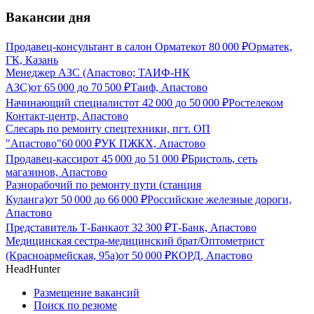
Вакансии дня
Продавец-консультант в салон Орматек
от
80 000
₽
Орматек,
ГК, Казань
Менеджер АЗС (Апастово; ТАИФ-НК
АЗС)
от
65 000
до
70 500
₽
Таиф, Апастово
Начинающий специалист
от
42 000
до
50 000
₽
Ростелеком
Контакт-центр, Апастово
Слесарь по ремонту спецтехники, пгт. ОП
"Апастово"
60 000
₽
УК ПЖКХ, Апастово
Продавец-кассир
от
45 000
до
51 000
₽
Бристоль, сеть
магазинов, Апастово
Разнорабочий по ремонту пути (станция
Куланга)
от
50 000
до
66 000
₽
Российские железные дороги,
Апастово
Представитель Т-Банка
от
32 300
₽
Т-Банк, Апастово
Медицинская сестра-медицинский брат/Оптометрист
(Красноармейская, 95а)
от
50 000
₽
КОРД, Апастово
HeadHunter
Размещение вакансий
Поиск по резюме