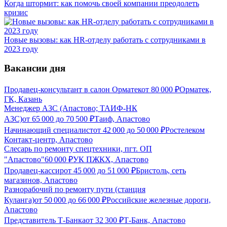
Когда штормит: как помочь своей компании преодолеть
кризис
Новые вызовы: как HR-отделу работать с сотрудниками в
2023 году
Вакансии дня
Продавец-консультант в салон Орматек
от
80 000
₽
Орматек,
ГК, Казань
Менеджер АЗС (Апастово; ТАИФ-НК
АЗС)
от
65 000
до
70 500
₽
Таиф, Апастово
Начинающий специалист
от
42 000
до
50 000
₽
Ростелеком
Контакт-центр, Апастово
Слесарь по ремонту спецтехники, пгт. ОП
"Апастово"
60 000
₽
УК ПЖКХ, Апастово
Продавец-кассир
от
45 000
до
51 000
₽
Бристоль, сеть
магазинов, Апастово
Разнорабочий по ремонту пути (станция
Куланга)
от
50 000
до
66 000
₽
Российские железные дороги,
Апастово
Представитель Т-Банка
от
32 300
₽
Т-Банк, Апастово