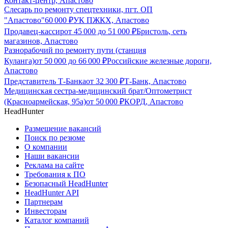
Контакт-центр, Апастово
Слесарь по ремонту спецтехники, пгт. ОП
"Апастово"
60 000
₽
УК ПЖКХ, Апастово
Продавец-кассир
от
45 000
до
51 000
₽
Бристоль, сеть
магазинов, Апастово
Разнорабочий по ремонту пути (станция
Куланга)
от
50 000
до
66 000
₽
Российские железные дороги,
Апастово
Представитель Т-Банка
от
32 300
₽
Т-Банк, Апастово
Медицинская сестра-медицинский брат/Оптометрист
(Красноармейская, 95а)
от
50 000
₽
КОРД, Апастово
HeadHunter
Размещение вакансий
Поиск по резюме
О компании
Наши вакансии
Реклама на сайте
Требования к ПО
Безопасный HeadHunter
HeadHunter API
Партнерам
Инвесторам
Каталог компаний