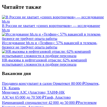
Читайте также
В России не хватает «синих воротничков» — исследование
hh.ru
Исследование hh.ru и «Телфин»: 57% вакансий в телеком-
бизнесе не требуют опыта работы
HR-вызовы в нефтегазовой отрасли: 62% компаний
испытывают сложности в подборе персонала
Вакансии дня
Продавец-консультант в салон Орматек
от
80 000
₽
Орматек,
ГК, Казань
Менеджер АЗС (Апастово; ТАИФ-НК
АЗС)
от
65 000
до
70 500
₽
Таиф, Апастово
Начинающий специалист
от
42 000
до
50 000
₽
Ростелеком