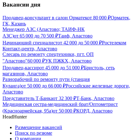
Вакансии дня
Продавец-консультант в салон Орматек
от
80 000
₽
Орматек,
ГК, Казань
Менеджер АЗС (Апастово; ТАИФ-НК
АЗС)
от
65 000
до
70 500
₽
Таиф, Апастово
Начинающий специалист
от
42 000
до
50 000
₽
Ростелеком
Контакт-центр, Апастово
Слесарь по ремонту спецтехники, пгт. ОП
"Апастово"
60 000
₽
УК ПЖКХ, Апастово
Продавец-кассир
от
45 000
до
51 000
₽
Бристоль, сеть
магазинов, Апастово
Разнорабочий по ремонту пути (станция
Куланга)
от
50 000
до
66 000
₽
Российские железные дороги,
Апастово
Представитель Т-Банка
от
32 300
₽
Т-Банк, Апастово
Медицинская сестра-медицинский брат/Оптометрист
(Красноармейская, 95а)
от
50 000
₽
КОРД, Апастово
HeadHunter
Размещение вакансий
Поиск по резюме
О компании