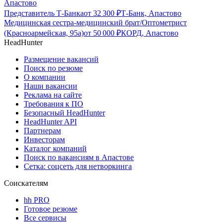
Апастово
Представитель Т-Банка
от
32 300
₽
Т-Банк, Апастово
Медицинская сестра-медицинский брат/Оптометрист
(Красноармейская, 95а)
от
50 000
₽
КОРД, Апастово
HeadHunter
Размещение вакансий
Поиск по резюме
О компании
Наши вакансии
Реклама на сайте
Требования к ПО
Безопасный HeadHunter
HeadHunter API
Партнерам
Инвесторам
Каталог компаний
Поиск по вакансиям в Апастове
Сетка: соцсеть для нетворкинга
Соискателям
hh PRO
Готовое резюме
Все сервисы