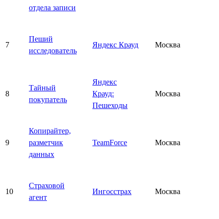
отдела записи
Пеший
7
Яндекс Крауд
Москва
исследователь
Яндекс
Тайный
8
Крауд:
Москва
покупатель
Пешеходы
Копирайтер,
9
разметчик
TeamForce
Москва
данных
Страховой
10
Ингосстрах
Москва
агент