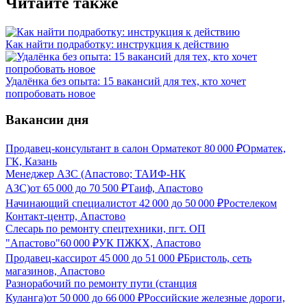
Читайте также
Как найти подработку: инструкция к действию
Удалёнка без опыта: 15 вакансий для тех, кто хочет
попробовать новое
Вакансии дня
Продавец-консультант в салон Орматек
от
80 000
₽
Орматек,
ГК, Казань
Менеджер АЗС (Апастово; ТАИФ-НК
АЗС)
от
65 000
до
70 500
₽
Таиф, Апастово
Начинающий специалист
от
42 000
до
50 000
₽
Ростелеком
Контакт-центр, Апастово
Слесарь по ремонту спецтехники, пгт. ОП
"Апастово"
60 000
₽
УК ПЖКХ, Апастово
Продавец-кассир
от
45 000
до
51 000
₽
Бристоль, сеть
магазинов, Апастово
Разнорабочий по ремонту пути (станция
Куланга)
от
50 000
до
66 000
₽
Российские железные дороги,