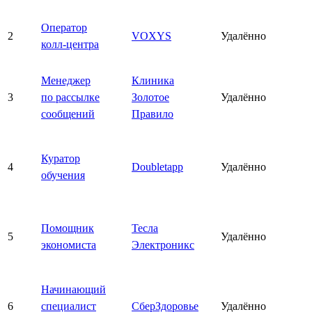
Оператор
2
VOXYS
Удалённо
колл-центра
Менеджер
Клиника
3
по рассылке
Золотое
Удалённо
сообщений
Правило
Куратор
4
Doubletapp
Удалённо
обучения
Помощник
Тесла
5
Удалённо
экономиста
Электроникс
Начинающий
6
специалист
СберЗдоровье
Удалённо